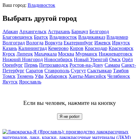
Ваш город:
Владивосток
Выбрать другой город
Абакан
Архангельск
Астрахань
Барнаул
Белгород
Благовещенск
Братск
Владивосток
Владикавказ
Владимир
Волгоград
Вологда
Воркута
Екатеринбург
Ижевск
Иркутск
Казань
Калининград
Кемерово
Киров
Краснодар
Красноярск
Курск
Липецк
Махачкала
Москва
Мурманск
Нижневартовск
Нижний Новгород
Новосибирск
Новый Уренгой
Омск
Орёл
Оренбург
Пермь
Петрозаводск
Ростов-на-Дону
Самара
Санкт-
Петербург
Саратов
Ставрополь
Сургут
Сыктывкар
Тамбов
Томск
Тюмень
Уфа
Хабаровск
Ханты-Мансийск
Челябинск
Якутск
Ярославль
Если вы человек, нажмите на кнопку
Я не робот