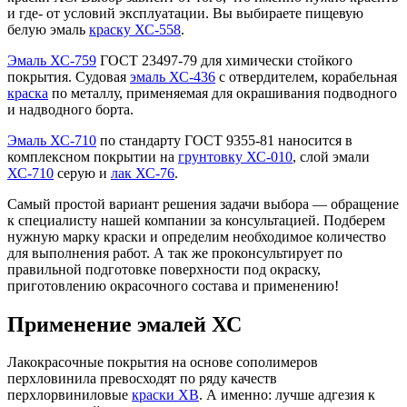
и где- от условий эксплуатации. Вы выбираете пищевую
белую эмаль
краску ХС-558
.
Эмаль ХС-759
ГОСТ 23497-79 для химически стойкого
покрытия. Судовая
эмаль ХС-436
с отвердителем, корабельная
краска
по металлу, применяемая для окрашивания подводного
и надводного борта.
Эмаль ХС-710
по стандарту ГОСТ 9355-81 наносится в
комплексном покрытии на
грунтовку ХС-010
, слой эмали
ХС-710
серую и
лак ХС-76
.
Самый простой вариант решения задачи выбора — обращение
к специалисту нашей компании за консультацией. Подберем
нужную марку краски и определим необходимое количество
для выполнения работ. А так же проконсультирует по
правильной подготовке поверхности под окраску,
приготовлению окрасочного состава и применению!
Применение эмалей ХС
Лакокрасочные покрытия на основе сополимеров
перхловинила превосходят по ряду качеств
перхлорвиниловые
краски ХВ
. А именно: лучше адгезия к