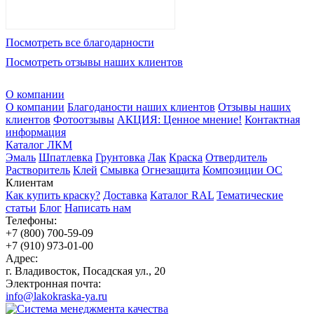
Посмотреть все благодарности
Посмотреть отзывы наших клиентов
О компании
О компании
Благоданости наших клиентов
Отзывы наших
клиентов
Фотоотзывы
АКЦИЯ: Ценное мнение!
Контактная
информация
Каталог ЛКМ
Эмаль
Шпатлевка
Грунтовка
Лак
Краска
Отвердитель
Растворитель
Клей
Смывка
Огнезащита
Композиции ОС
Клиентам
Как купить краску?
Доставка
Каталог RAL
Тематические
статьи
Блог
Написать нам
Телефоны:
+7 (800) 700-59-09
+7 (910) 973-01-00
Адрес:
г. Владивосток, Посадская ул., 20
Электронная почта:
info@lakokraska-ya.ru