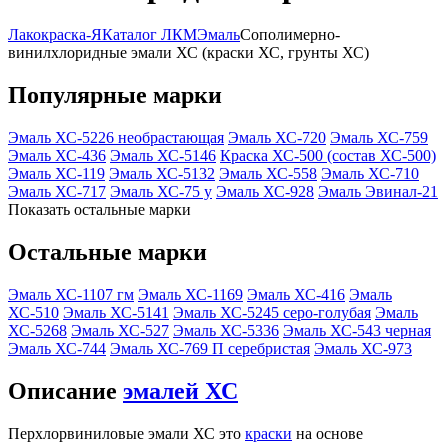
Лакокраска-Я
Каталог ЛКМ
Эмаль
Сополимерно-
винилхлоридные эмали ХС (краски ХС, грунты ХС)
Популярные марки
Эмаль ХС-5226 необрастающая
Эмаль ХС-720
Эмаль ХС-759
Эмаль ХС-436
Эмаль ХС-5146
Краска ХС-500 (состав ХС-500)
Эмаль ХС-119
Эмаль ХС-5132
Эмаль ХС-558
Эмаль ХС-710
Эмаль ХС-717
Эмаль ХС-75 у
Эмаль ХС-928
Эмаль Эвинал-21
Показать остальные марки
Остальные марки
Эмаль ХС-1107 гм
Эмаль ХС-1169
Эмаль ХС-416
Эмаль
ХС-510
Эмаль ХС-5141
Эмаль ХС-5245 серо-голубая
Эмаль
ХС-5268
Эмаль ХС-527
Эмаль ХС-5336
Эмаль ХС-543 черная
Эмаль ХС-744
Эмаль ХС-769 П серебристая
Эмаль ХС-973
Описание
эмалей ХС
Перхлорвиниловые эмали ХС это
краски
на основе