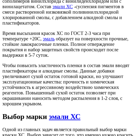
сополимеров винилхлорида с винилиденхлоридом или с
винилацетатом. Состав
эмали ХС
-суспензия пигментов в
смеси растворенной низковязкой поливинилхлоридной
хлорированной смолы, с добавлением алкидной смолы и
пластификаторов.
Время высыхания красок ХС по ГОСТ 2-3 часа при
температуре +20С,
эмаль
образует на поверхности прочные,
стойкие лакокрасочные пленки. Полное отверждение
покрытия и набор защитных свойств происходит после
выдержки в 5-7 суток.
Чтобы повысить эластичность пленки в состав эмали вводят
пластификаторы и алкидные смолы. Данные добавки
увеличивают сухой остаток готовой краски, но улучшают
эксплуатационные качества: прочность и химическая
устойчивость к агрессивному воздействию химических
реагентов. Повышенный сухой остаток позволяет при
окрашивании наносить методом распыления в 1-2 слоя, с
хорошим укрывом.
Выбор марки
эмали ХС
Одной из главных задач является правильный выбор марки
краски ХС. Выбор зависит от того, что именно нужно красить