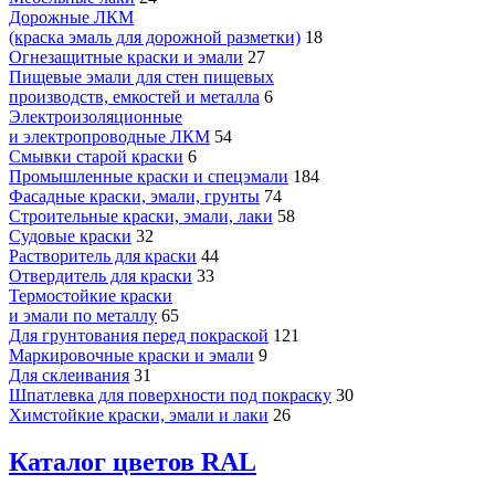
Дорожные ЛКМ
(краска эмаль для дорожной разметки)
18
Огнезащитные краски и эмали
27
Пищевые эмали для стен пищевых
производств, емкостей и металла
6
Электроизоляционные
и электропроводные ЛКМ
54
Смывки старой краски
6
Промышленные краски и спецэмали
184
Фасадные краски, эмали, грунты
74
Строительные краски, эмали, лаки
58
Судовые краски
32
Растворитель для краски
44
Отвердитель для краски
33
Термостойкие краски
и эмали по металлу
65
Для грунтования перед покраской
121
Маркировочные краски и эмали
9
Для склеивания
31
Шпатлевка для поверхности под покраску
30
Химстойкие краски, эмали и лаки
26
Каталог цветов RAL