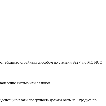
ляют абразиво-струйным способом до степени Sа2⅟₂ по МС ИСО
нанесение кистью или валиком.
нденсацию влаги поверхность должна быть на 3 градуса по