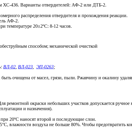
м ХС-436. Варианты отвердителей: АФ-2 или ДТБ-2.
номерного распределения отвердителя и прохождения реакции.
ель АФ‑2.
и температуре 20±2ºС: 8-12 часов.
дробеструйным способом; механической очисткой
ь:
ВЛ-02
,
ВЛ-023
,
ЭП-0263
;
 быть очищена от масел, грязи, пыли. Ржавчину и окалину уда
ля ремонтной окраски небольших участков допускается ручное 
ксплуатации и назначения).
в при 20ºС наносят второй и последующие слои.
25°C, влажности воздуха не больше 80%. Чтобы предотвратить ко