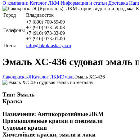
О компании
Каталог ЛКМ
Информация и статьи
Доставка
Напи
Город
Владивосток
+7 (800) 700-59-09
+7 (910) 973-59-08
Телефоны
+7 (910) 973-33-09
+7 (910) 973-01-00
Почта
info@lakokraska-ya.ru
Эмаль ХС‑436 судовая эмаль 
Лакокраска-Я
Каталог ЛКМ
Эмаль
Эмаль ХС-436
Тип:
Эмаль
Краска
Назначение:
Антикоррозийные ЛКМ
Промышленные краски и спецэмали
Судовые краски
Химстойкие краски, эмали и лаки