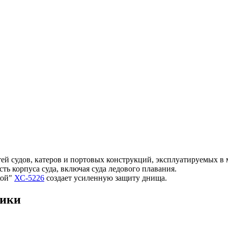
ей судов, катеров и портовых конструкций, эксплуатируемых в
ть корпуса суда, включая суда ледового плавания.
кой"
ХС-5226
создает усиленную защиту днища.
тики