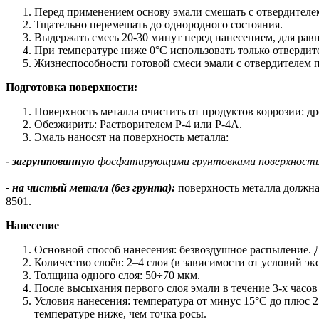
Перед применением основу эмали смешать с отвердителе
Тщательно перемешать до однородного состояния.
Выдержать смесь 20-30 минут перед нанесением, для рав
При температуре ниже 0°C использовать только отвердит
Жизнеспособности готовой смеси эмали с отвердителем пр
Подготовка поверхности:
Поверхность металла очистить от продуктов коррозии: 
Обезжирить: Растворителем Р-4 или Р-4А.
Эмаль наносят на поверхность металла:
- загрунтованную
фосфатирующими грунтовками поверхност
- на чистый металл (без грунта):
поверхность металла должна
8501.
Нанесение
Основной способ нанесения: безвоздушное распыление. Д
Количество слоёв: 2–4 слоя (в зависимости от условий э
Толщина одного слоя: 50÷70 мкм.
После высыхания первого слоя эмали в течение 3-х часо
Условия нанесения: температура от минус 15°C до плюс 
температуре ниже, чем точка росы.