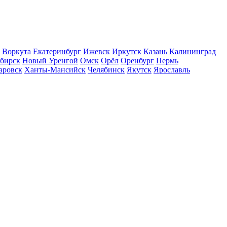
Воркута
Екатеринбург
Ижевск
Иркутск
Казань
Калининград
бирск
Новый Уренгой
Омск
Орёл
Оренбург
Пермь
аровск
Ханты-Мансийск
Челябинск
Якутск
Ярославль