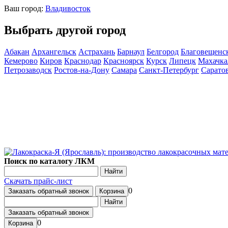
Ваш город:
Владивосток
Выбрать другой город
Абакан
Архангельск
Астрахань
Барнаул
Белгород
Благовещенс
Кемерово
Киров
Краснодар
Красноярск
Курск
Липецк
Махачка
Петрозаводск
Ростов-на-Дону
Самара
Санкт-Петербург
Сарато
Поиск по каталогу ЛКМ
Найти
Скачать прайс-лист
0
Заказать обратный звонок
Корзина
Найти
Заказать обратный звонок
0
Корзина