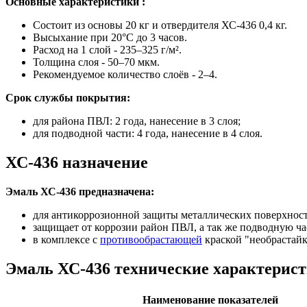
Основные характеристики :
Состоит из основы 20 кг и отвердителя ХС-436 0,4 кг.
Высыхание при 20°C до 3 часов.
Расход на 1 слой - 235–325 г/м².
Толщина слоя - 50–70 мкм.
Рекомендуемое количество слоёв - 2–4.
Срок службы покрытия:
для района ПВЛ: 2 года, нанесение в 3 слоя;
для подводной части: 4 года, нанесение в 4 слоя.
ХС-436 назначение
Эмаль ХС‑436 предназначена:
для антикоррозионной защиты металлических поверхност
защищает от коррозии район ПВЛ, а так же подводную час
в комплексе с
противообрастающей
краской "необрастай
Эмаль ХС-436 технические характерис
Наименование показателей