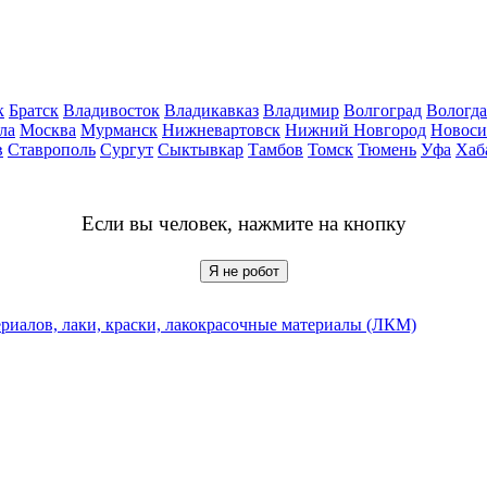
к
Братск
Владивосток
Владикавказ
Владимир
Волгоград
Вологда
ла
Москва
Мурманск
Нижневартовск
Нижний Новгород
Новоси
в
Ставрополь
Сургут
Сыктывкар
Тамбов
Томск
Тюмень
Уфа
Хаб
Если вы человек, нажмите на кнопку
Я не робот