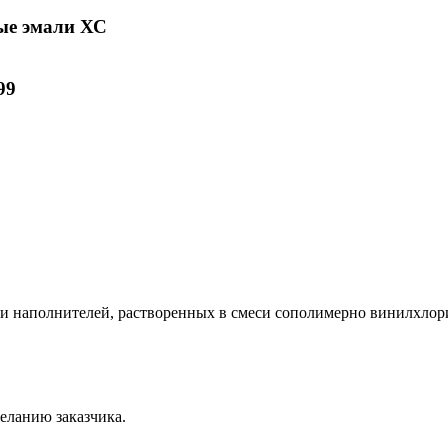
ые эмали ХС
99
в и наполнителей, растворенных в смеси сополимерно винилхлор
еланию заказчика.