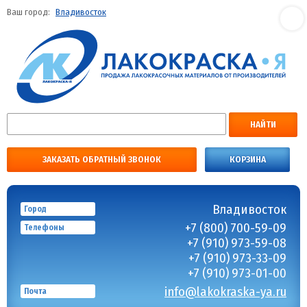
Ваш город:
Владивосток
НАЙТИ
ЗАКАЗАТЬ ОБРАТНЫЙ ЗВОНОК
КОРЗИНА
Владивосток
Город
+7 (800) 700-59-09
Телефоны
+7 (910) 973-59-08
+7 (910) 973-33-09
+7 (910) 973-01-00
info@lakokraska-ya.ru
Почта