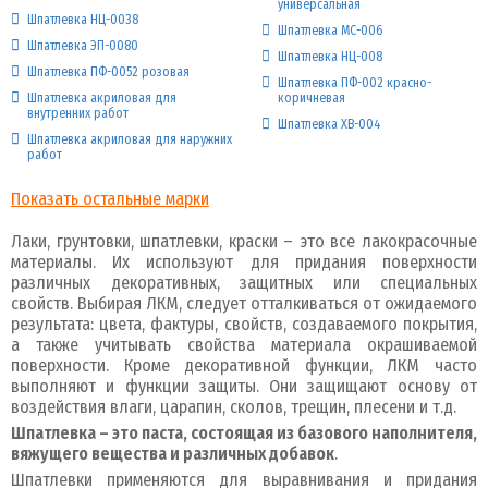
универсальная
Шпатлевка НЦ-0038
Шпатлевка МС-006
Шпатлевка ЭП-0080
Шпатлевка НЦ-008
Шпатлевка ПФ-0052 розовая
Шпатлевка ПФ-002 красно-
Шпатлевка акриловая для
коричневая
внутренних работ
Шпатлевка ХВ-004
Шпатлевка акриловая для наружних
работ
Показать остальные марки
Лаки, грунтовки, шпатлевки, краски – это все лакокрасочные
материалы. Их используют для придания поверхности
различных декоративных, защитных или специальных
свойств. Выбирая ЛКМ, следует отталкиваться от ожидаемого
результата: цвета, фактуры, свойств, создаваемого покрытия,
а также учитывать свойства материала окрашиваемой
поверхности. Кроме декоративной функции, ЛКМ часто
выполняют и функции защиты. Они защищают основу от
воздействия влаги, царапин, сколов, трещин, плесени и т.д.
Шпатлевка – это паста, состоящая из базового наполнителя,
вяжущего вещества и различных добавок
.
Шпатлевки применяются для выравнивания и придания