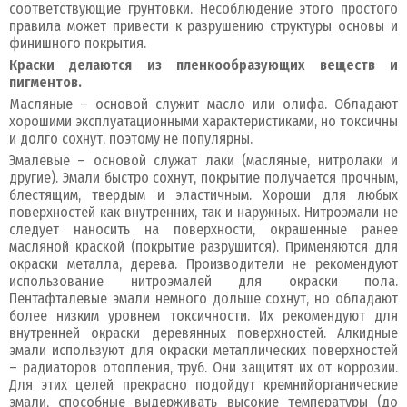
соответствующие грунтовки. Несоблюдение этого простого
правила может привести к разрушению структуры основы и
финишного покрытия.
Краски делаются из пленкообразующих веществ и
пигментов.
Масляные – основой служит масло или олифа. Обладают
хорошими эксплуатационными характеристиками, но токсичны
и долго сохнут, поэтому не популярны.
Эмалевые – основой служат лаки (масляные, нитролаки и
другие). Эмали быстро сохнут, покрытие получается прочным,
блестящим, твердым и эластичным. Хороши для любых
поверхностей как внутренних, так и наружных. Нитроэмали не
следует наносить на поверхности, окрашенные ранее
масляной краской (покрытие разрушится). Применяются для
окраски металла, дерева. Производители не рекомендуют
использование нитроэмалей для окраски пола.
Пентафталевые эмали немного дольше сохнут, но обладают
более низким уровнем токсичности. Их рекомендуют для
внутренней окраски деревянных поверхностей. Алкидные
эмали используют для окраски металлических поверхностей
– радиаторов отопления, труб. Они защитят их от коррозии.
Для этих целей прекрасно подойдут кремнийорганические
эмали, способные выдерживать высокие температуры (до