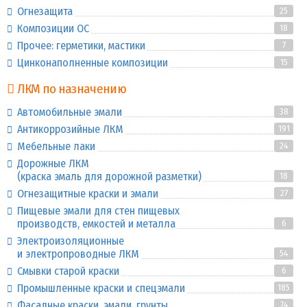
Огнезащита
25
Композиции ОС
18
Прочее: герметики, мастики
7
Цинконаполненные композиции
15
ЛКМ по назначению
Автомобильные эмали
38
Антикоррозийные ЛКМ
191
Мебельные лаки
24
Дорожные ЛКМ
(краска эмаль для дорожной разметки)
18
Огнезащитные краски и эмали
27
Пищевые эмали для стен пищевых
производств, емкостей и металла
6
Электроизоляционные
и электропроводные ЛКМ
54
Смывки старой краски
6
Промышленные краски и спецэмали
185
Фасадные краски, эмали, грунты
74