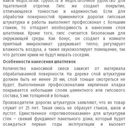
найти недостатки: грубость и недостаточное удобство для
тщательной отделки. Гипс же создает покрытие,
отличающееся тонкостью и надежностью. Если для
обработки поверхностей применяется дорогая гипсовая
штукатурка и работы выполняет профессионал с большим
стажем, то отпадает необходимость в нанесении слоя
шпатлевки. Кроме того, гипс считается безопасным для
окружающей среды. Как бонус, он создает в комнате
приятный микроклимат: удерживает тепло, регулирует
влажность воздуха, а также звукоизолирует помещение, так
что детские крики не будут мешать соседям.
Особенности нанесения шпатлевок
Количество наносимой смеси зависит от материала
обрабатываемой поверхности. На дереве слой штукатурки
должен быть не менее 20 мм, слой тоньше смотреться не
будет. Выполненная профессионалами кирпичная кладка
покрывается небольшим слоем цементного или гипсового
состава, 5 мм толщиной и больше.
Производители дорогих штукатурок заявляют, что их товар
служит от 25 лет. Такая смесь не образует стыков, швов и
пустот. Единственное «противопоказание» для штукатурки
стен – свежий фундамент панельного дома, который будет
осаждаться первые годы эксплуатации и вызовет