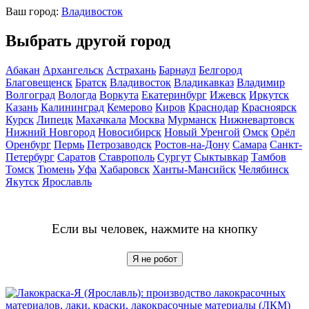
Ваш город:
Владивосток
Выбрать другой город
Абакан
Архангельск
Астрахань
Барнаул
Белгород
Благовещенск
Братск
Владивосток
Владикавказ
Владимир
Волгоград
Вологда
Воркута
Екатеринбург
Ижевск
Иркутск
Казань
Калининград
Кемерово
Киров
Краснодар
Красноярск
Курск
Липецк
Махачкала
Москва
Мурманск
Нижневартовск
Нижний Новгород
Новосибирск
Новый Уренгой
Омск
Орёл
Оренбург
Пермь
Петрозаводск
Ростов-на-Дону
Самара
Санкт-
Петербург
Саратов
Ставрополь
Сургут
Сыктывкар
Тамбов
Томск
Тюмень
Уфа
Хабаровск
Ханты-Мансийск
Челябинск
Якутск
Ярославль
Если вы человек, нажмите на кнопку
Я не робот