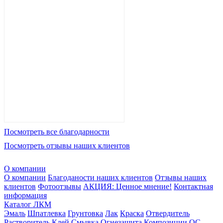
Посмотреть все благодарности
Посмотреть отзывы наших клиентов
О компании
О компании
Благоданости наших клиентов
Отзывы наших
клиентов
Фотоотзывы
АКЦИЯ: Ценное мнение!
Контактная
информация
Каталог ЛКМ
Эмаль
Шпатлевка
Грунтовка
Лак
Краска
Отвердитель
Растворитель
Клей
Смывка
Огнезащита
Композиции ОС