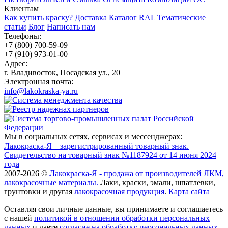
Клиентам
Как купить краску?
Доставка
Каталог RAL
Тематические
статьи
Блог
Написать нам
Телефоны:
+7 (800) 700-59-09
+7 (910) 973-01-00
Адрес:
г. Владивосток, Посадская ул., 20
Электронная почта:
info@lakokraska-ya.ru
Мы в социальных сетях, сервисах и мессенджерах:
Лакокраска-Я – зарегистрированный товарный знак.
Свидетельство на товарный знак №1187924 от 14 июня 2024
года
2007-2026 ©
Лакокраска-Я - продажа от производителей ЛКМ,
лакокрасочные материалы.
Лаки, краски, эмали, шпатлевки,
грунтовки и другая
лакокрасочная продукция
.
Карта сайта
Оставляя свои личные данные, вы принимаете и соглашаетесь
с нашей
политикой в отношении обработки персональных
данных
и даете
cогласие на обработку персональных данных
.