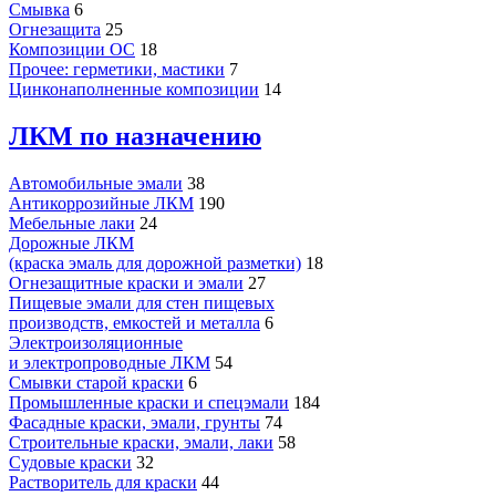
Смывка
6
Огнезащита
25
Композиции ОС
18
Прочее: герметики, мастики
7
Цинконаполненные композиции
14
ЛКМ по назначению
Автомобильные эмали
38
Антикоррозийные ЛКМ
190
Мебельные лаки
24
Дорожные ЛКМ
(краска эмаль для дорожной разметки)
18
Огнезащитные краски и эмали
27
Пищевые эмали для стен пищевых
производств, емкостей и металла
6
Электроизоляционные
и электропроводные ЛКМ
54
Смывки старой краски
6
Промышленные краски и спецэмали
184
Фасадные краски, эмали, грунты
74
Строительные краски, эмали, лаки
58
Судовые краски
32
Растворитель для краски
44