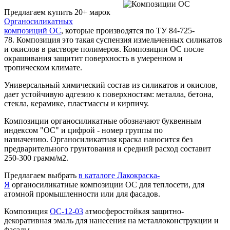
Предлагаем купить 20+ марок
Органосиликатных
композиций ОС
, которые производятся по ТУ 84-725-
78. Композиция это такая суспензия измельченных силикатов
и окислов в растворе полимеров. Композиции ОС после
окрашивания защитит поверхность в умеренном и
тропическом климате.
Универсальный химический состав из силикатов и окислов,
дает устойчивую адгезию к поверхностям: металла, бетона,
стекла, керамике, пластмассы и кирпичу.
Композиции органосиликатные обозначают буквенным
индексом "ОС" и цифрой - номер группы по
назначению. Органосиликатная краска наносится без
предварительного грунтования и средний расход составит
250-300 грамм/м2.
Предлагаем выбрать
в каталоге Лакокраска-
Я
органосиликатные композиции ОС для теплосети, для
атомной промышленности или для фасадов.
Композиция
ОС-12-03
атмосферостойкая защитно-
декоративная эмаль для нанесения на металлоконструкции и
фасады.