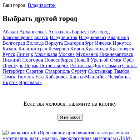
Ваш город:
Владивосток
Выбрать другой город
Абакан
Архангельск
Астрахань
Барнаул
Белгород
Благовещенск
Братск
Владивосток
Владикавказ
Владимир
Волгоград
Вологда
Воркута
Екатеринбург
Ижевск
Иркутск
Казань
Калининград
Кемерово
Киров
Краснодар
Красноярск
Курск
Липецк
Махачкала
Москва
Мурманск
Нижневартовск
Нижний Новгород
Новосибирск
Новый Уренгой
Омск
Орёл
Оренбург
Пермь
Петрозаводск
Ростов-на-Дону
Самара
Санкт-
Петербург
Саратов
Ставрополь
Сургут
Сыктывкар
Тамбов
Томск
Тюмень
Уфа
Хабаровск
Ханты-Мансийск
Челябинск
Якутск
Ярославль
Если вы человек, нажмите на кнопку
Я не робот