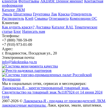
клиентов
Фотоотзывы
АКЦИЯ: Ценное мнение!
Контактная
информация
Каталог ЛКМ
Эмаль
Шпатлевка
Грунтовка
Лак
Краска
Отвердитель
Растворитель
Клей
Смывка
Огнезащита
Композиции ОС
Клиентам
Как купить краску?
Доставка
Каталог RAL
Тематические
статьи
Блог
Написать нам
Телефоны:
+7 (800) 700-59-09
+7 (910) 973-01-00
Адрес:
г. Владивосток, Посадская ул., 20
Электронная почта:
info@lakokraska-ya.ru
Мы в социальных сетях, сервисах и мессенджерах:
Лакокраска-Я – зарегистрированный товарный знак.
Свидетельство на товарный знак №1187924 от 14 июня 2024
года
2007-2026 ©
Лакокраска-Я - продажа от производителей ЛКМ,
лакокрасочные материалы.
Лаки, краски, эмали, шпатлевки,