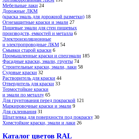
Мебельные лаки
24
Дорожные ЛКМ
(краска эмаль для дорожной разметки)
18
Огнезащитные краски и эмали
27
Пищевые эмали для стен пищевых
производств, емкостей и металла
6
Электроизоляционные
и электропроводные ЛКМ
54
Смывки старой краски
6
Промышленные краски и спецэмали
185
Фасадные краски, эмали, грунты
74
Строительные краски, эмали, лаки
58
Судовые краски
32
Растворитель для краски
44
Отвердитель для краски
33
Термостойкие краски
и эмали по металлу
65
Для грунтования перед покраской
121
Маркировочные краски и эмали
9
Для склеивания
31
Шпатлевка для поверхности под покраску
30
Химстойкие краски, эмали и лаки
26
Каталог цветов RAL