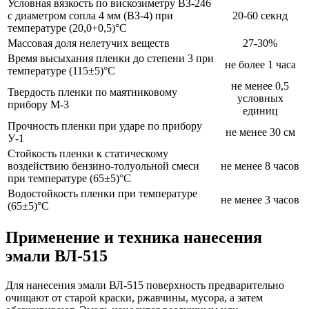
Условная вязкость по вискозиметру ВЗ-246
с диаметром сопла 4 мм (ВЗ-4) при
20-60 секнд
температуре (20,0+0,5)°С
Массовая доля нелетучих веществ
27-30%
Время высыхания пленки до степени 3 при
не более 1 часа
температуре (115±5)°С
не менее 0,5
Твердость пленки по маятниковому
условных
прибору М-3
единиц
Прочность пленки при ударе по прибору
не менее 30 см
У-1
Стойкость пленки к статическому
воздействию бензино-толуольной смеси
не менее 8 часов
при температуре (65±5)°С
Водостойкость пленки при температуре
не менее 3 часов
(65±5)°С
Применение и техника нанесения
эмали ВЛ-515
Для нанесения эмали ВЛ-515 поверхность предварительно
очищают от старой краски, ржавчины, мусора, а затем