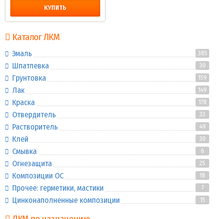
КУПИТЬ
Каталог ЛКМ
Эмаль
385
Шпатлевка
30
Грунтовка
159
Лак
149
Краска
178
Отвердитель
33
Растворитель
49
Клей
30
Смывка
6
Огнезащита
25
Композиции ОС
18
Прочее: герметики, мастики
7
Цинконаполненные композиции
15
ЛКМ по назначению