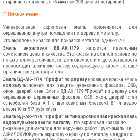
стирание слоя меньше <5 мкм при 200 циклах истирания).
Назначение
Универсальная акриловая эмаль применяется для
окрашивания внутри помещения по дереву и металлу.
Это акриловые краски для покраски металла: вд-ак-1179
Эмаль акриловая ВД-АК-1179
является идеальным
сочетанием цены и качества. Эта краска на водной основе по
показателям устойчивости, долговечности и декоративности
превосходит алкидную краску, содержащую в своем составе
органические растворители.
Эмаль ВД-АК-1179 "Профи" по дереву
кроющая краска эмаль
водоэмульсионная для защиты деревянных фасадов, OSB,
окон, дверей, стен. Эмаль ВД-АК-1179 "Профи" по дереву для
окрашивания деревянных фасадов, OSB, окон, дверей, стен
супербелая база А ( с шелковистым блеском) 8.1 л ведро
весом 10 кг 517 рублей/кг
Эмаль ВД-АК-1179 "Профи" антикоррозионная краска эмаль
водоэмульсионная по металлу
. Это акриловая краска по
ржавчине для металла для наружных работ Грунт-эмаль 3 в 1.
АКРИЛОВУЮКупить акриловую краску по металлу в ведре по