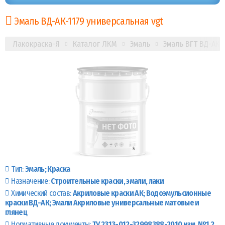
Эмаль ВД-АК-1179 универсальная vgt
Лакокраска-Я
Каталог ЛКМ
Эмаль
Эмаль ВГТ ВД-АК-
Тип:
Эмаль
Краска
Назначение:
Строительные краски, эмали, лаки
Химический состав:
Акриловые краски АК
Водоэмульсионные
краски ВД-АК
Эмали Акриловые универсальные матовые и
глянец
Нормативные документы:
ТУ 2313-012-32998388-2010 изм. №1,2