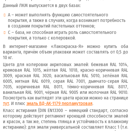
Данный ЛКМ выпускается в двух базах:
А – может выполнять функцию самостоятельного
покрытия, а также в случаях, когда возникает потребность
в создании покрытий пастельных оттенков;
С – база, не способная играть роль самостоятельного
покрытия, а только с колеровкой.
В интернет-магазине «Лакокраска-Я» можно купить оба
варианта, причём объем упаковки может составлять от 0,5 до
10 кг.
Цвета для колеровки акриловых эмалей: бежевая RAL 1014,
кремовая RAL 1015, жёлтая RAL 1018, красно-коричневая RAL
3009, красная RAL 3020, васильковая RAL 5010, зелёная RAL
6005, мятная RAL 6019, серая RAL 7001, дымчато-серая RAL
7035, коричневая RAL 8011, тёмно-коричневая RAL 8017,
ванильная RAL 9001, чёрная RAL 9005 или молочная RAL 9010.
Посмотреть как выглядят эти цвета краски можно на странице
тут
. И плюс
эмаль ВД-АК-1179 перламутровая
.
Класс истирания (DIN EN13300 – немецкий стандарт, согласно
которому действует регламент кроющей способности эмалей
и красок, а так же, степень глянца и устойчивость к влажному
истиранию): для эмали универсальной составляет Класс 1 (т.е.