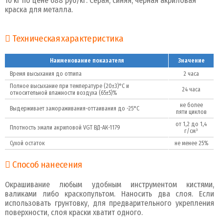
10 кг по цене 688 руб/кг. Серая, синяя, черная акриловая
краска для металла.
Техническая характеристика
Наименование показателя
Значение
Время высыхания до отлипа
2 часа
Полное высыхание при температуре (20±3)°С и
24 часа
относительной влажности воздуха (65±5)%
не более
Выдерживает замораживания-оттаивания до -25°С
пяти циклов
от 1,2 до 1,4
Плотность эмали акриловой VGT ВД-АК-1179
г/см³
Сухой остаток
не менее 25%
Способ нанесения
Окрашивание любым удобным инструментом кистями,
валиками либо краскопультом. Наносить два слоя. Если
использовать грунтовку, для предварительного укрепления
поверхности, слоя краски хватит одного.