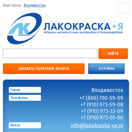
Ваш город:
Владивосток
НАЙТИ
ЗАКАЗАТЬ ОБРАТНЫЙ ЗВОНОК
КОРЗИНА
Владивосток
Город
+7 (800) 700-59-09
Телефоны
+7 (910) 973-59-08
+7 (910) 973-33-09
+7 (910) 973-01-00
info@lakokraska-ya.ru
Почта